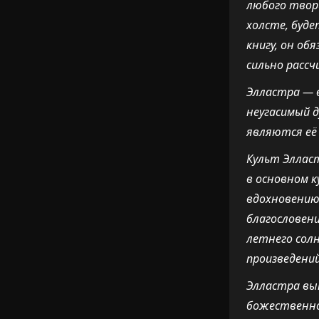
любого твор
холсте, буде
книгу, он об
сильно рассч
Элластра — 
неугасимый д
являются её 
Культ Элласт
в основном к
вдохновению.
благословени
летнего солн
произведений
Элластра вы
божественно