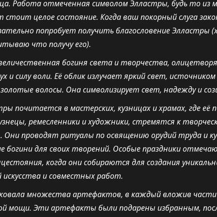
ца. Работа отмеченная символом Элластры, будь то из 
т стоит целое состояние. Когда ваш покорный слуга зак
язательно попробует получить благословение Элластры (х
итываю что получу его).
величественная богиня света и творчества, олицетво
ух и силу воли. Её облик излучает яркий свет, источнико
золотые волосы. Она символизирует свет, надежду и соз
ры почитается в мастерских, кузницах и храмах, где её 
узнецы, ремесленники и художники, стремятся к творчес
 Они проводят ритуалы по освящению орудий труда и ку
е богини для своих творений. Особые праздники отмеча
цестояния, когда они собираются для создания уникаль
 искусства и совместных работ.
ковала множества артефактов, в каждый вложив части
й мощи. Эти артефакты были подарены избранным, посл