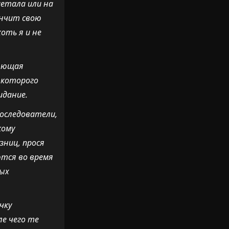
метала или на
ончит свою
оть я и не
ряющая
м которого
идание.
последователи,
кому
зниц, прося
ются во время
ных
чку
е чего те