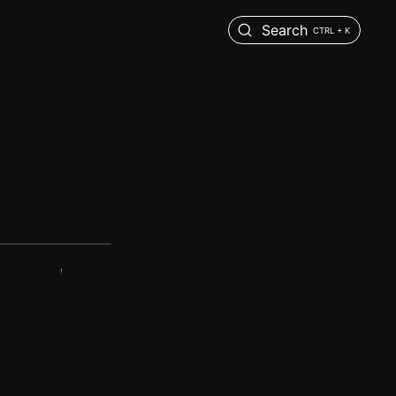
Search
CTRL + K