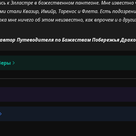
ись к Элластре в божественном пантеоне. Мне известно
ми стали Квазир, Имийр, Таренос и Флета. Есть подозрен
ока мне ничего об этом неизвестно, как впрочем и о други
 автор Путеводителя по Божествам Побережья Драко
Веры