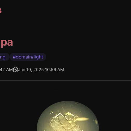
в
тра
ing
#domain/light
:42 AM
Jan 10, 2025 10:56 AM