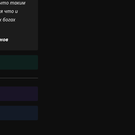
 что таким
ия что и
х богах
нов