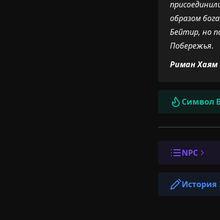
присоединил
образом бога
Бейтир, но п
Побережья.
Риман Хаям
Символ 
NPC
История