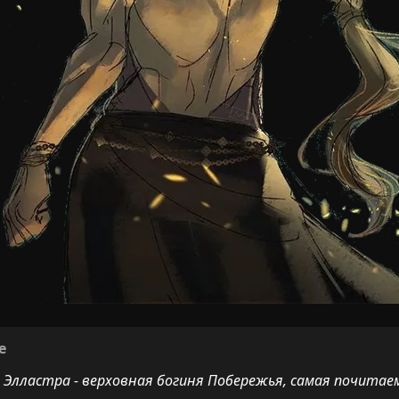
е
Элластра - верховная богиня Побережья, самая почитаем